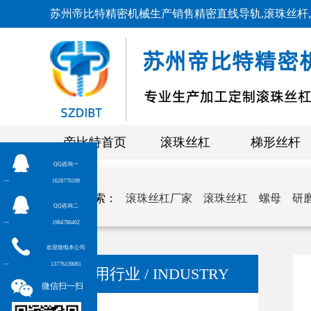
苏州帝比特精密机械生产销售精密直线导轨,滚珠丝杆,
帝比特首页
滚珠丝杠
梯形丝杆
QQ咨询一
1628770199
在线客服
关键词搜索：
滚珠丝杠厂家
滚珠丝杠
螺母
研
QQ咨询二
1984786402
在线客服
欢迎致电本公司
13776139091
电话联系
使用行业 / INDUSTRY
微信扫一扫