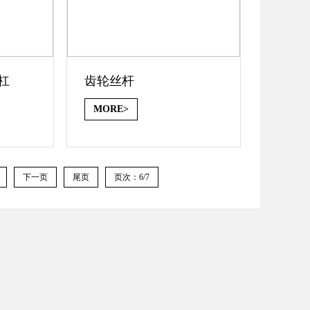
杠
齿轮丝杆
MORE>
下一页
尾页
页次：6/7