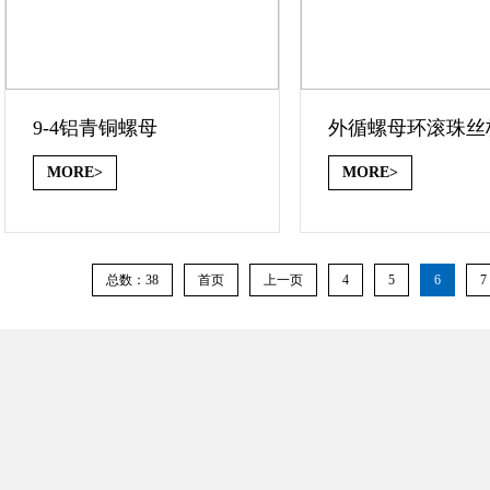
9-4铝青铜螺母
外循螺母环滚珠丝
MORE>
MORE>
总数：38
首页
上一页
4
5
6
7