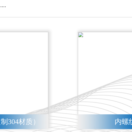
..
制304材质）
内螺