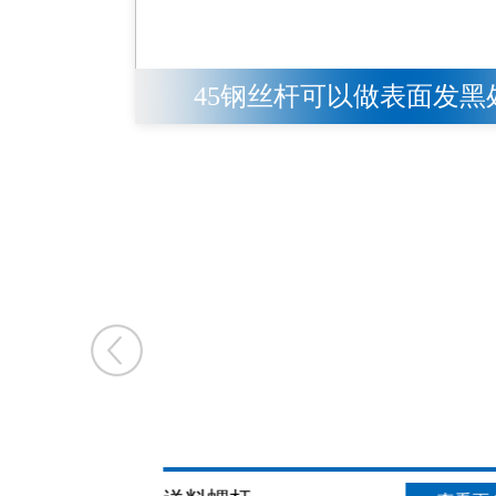
45钢丝杆可以做表面发黑