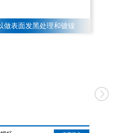
可以做表面发黑处理和镀镍