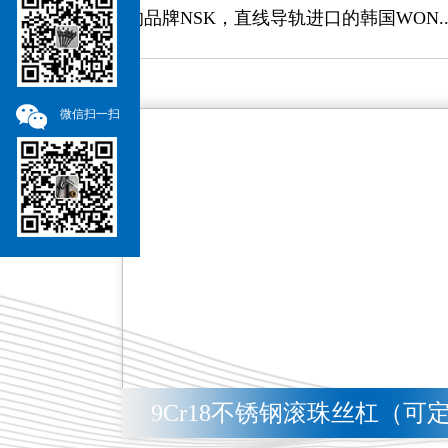
副进口的品牌NSK，直线导轨进口的韩国WON....
微信扫一扫
9Cr18不锈钢滚珠丝杠（可定