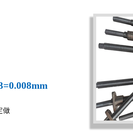
0.008mm
定做