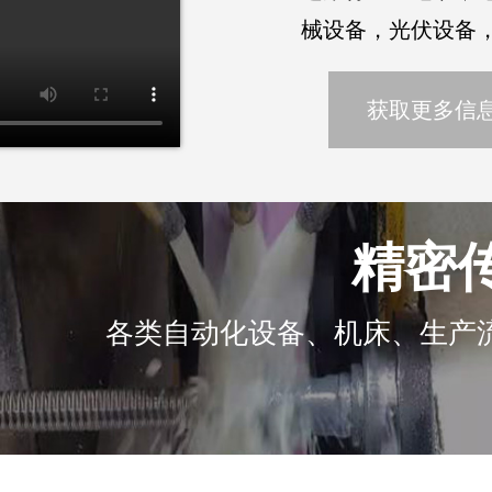
械设备，光伏设备
获取更多信
精密
各类自动化设备、机床、生产