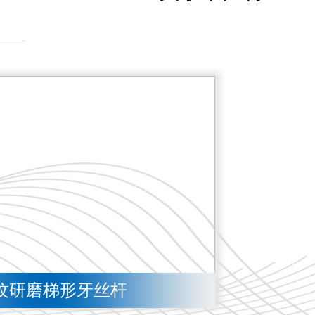
纹研磨梯形牙丝杆